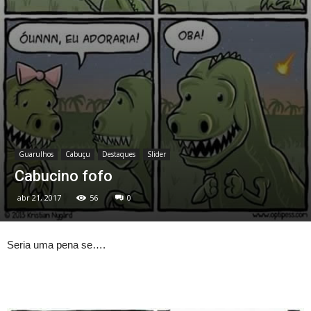
Guarulhos
Cabuçu
Destaques
Slider
Cabucino fofo
abr 21, 2017
56
0
Seria uma pena se….