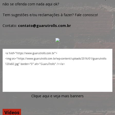
não se ofenda com nada aqui ok?
Tem sugestões e/ou reclamações à fazer? Fale conosco!
Contato:
contato@guarutrolls.com.br
Clique aqui e veja mais banners
Vídeos