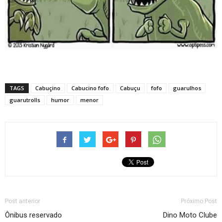
TAGS
Cabuçino
Cabucino fofo
Cabuçu
fofo
guarulhos
guarutrolls
humor
menor
Post anterior
Próximo Post
Ônibus reservado
Dino Moto Clube