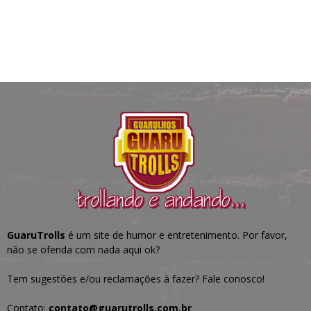
GuaruTrolls
é um site de humor e entretenimento. Por favor,
não se ofenda com nada aqui ok?
Tem sugestões e/ou reclamações à fazer? Fale conosco!
Contato:
contato@guarutrolls.com.br