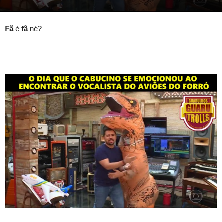
Fã
é
fã
né?