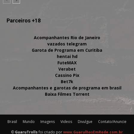
Parceiros +18
Acompanhantes Rio de Janeiro
vazados telegram
Garota de Programa em Curitiba
hentai hd
FuteMAX
Verabet
Cassino Pix
Bet7k
Acompanhantes e garotas de programa em brasil
Baixa Filmes Torrent
Brasil
Mundo
Imagens
Videos
Divulgue
Contato/Anuncie
©
GuaruTrolls
foi criado por
www.GuarulhosEmRede.com.br