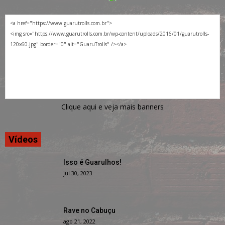
Clique aqui e veja mais banners
Vídeos
Isso é Guarulhos!
jul 30, 2023
Rave no Cabuçu
ago 21, 2022