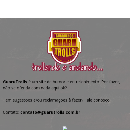
GuaruTrolls
é um site de humor e entretenimento. Por favor,
não se ofenda com nada aqui ok?
Tem sugestões e/ou reclamações à fazer? Fale conosco!
Contato:
contato@guarutrolls.com.br