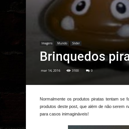
Imagens
Mundo
Slider
Brinquedos pir
mar 14, 2016
3100
0
Normalmente os produtos piratas tentam se fa
produtos deste post, que além de não serem n
para casos inimagináveis!