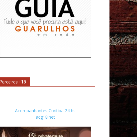
Parceiros +18
Acompanhantes Curitiba 24 hs
acg18.net