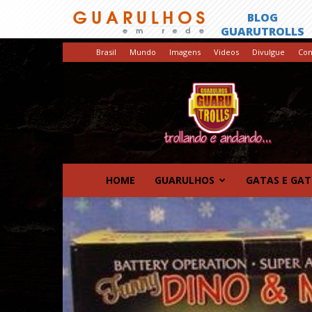
Brasil
Mundo
Imagens
Videos
Divulgue
Con
GuaruTrolls
HOME
GUARULHOS
GATAS E GA