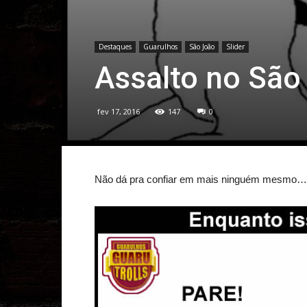
Destaques
Guarulhos
São João
Slider
Assalto no São
fev 17, 2016
147
0
Não dá pra confiar em mais ninguém mesmo…