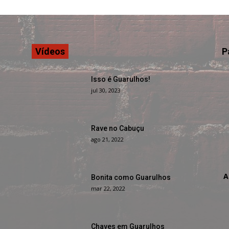
Vídeos
P
Isso é Guarulhos!
jul 30, 2023
Rave no Cabuçu
ago 21, 2022
A
Bonita como Guarulhos
mar 22, 2022
Chaves em Guarulhos