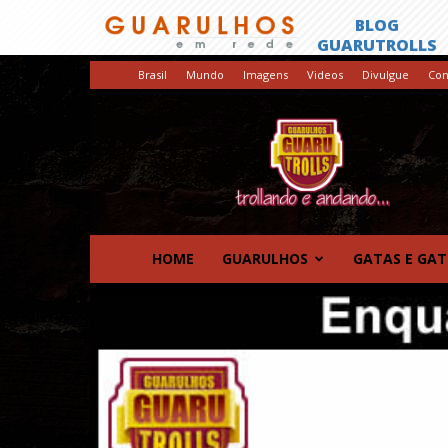
Brasil
Mundo
Imagens
Videos
Divulgue
Con
GuaruTrolls
HOME
GUARULHOS
GATAS E GA