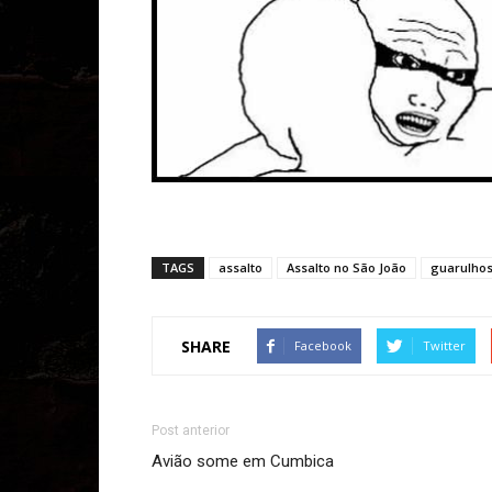
TAGS
assalto
Assalto no São João
guarulho
SHARE
Facebook
Twitter
Post anterior
Avião some em Cumbica