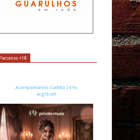
Parceiros +18
Acompanhantes Curitiba 24 hs
acg18.net