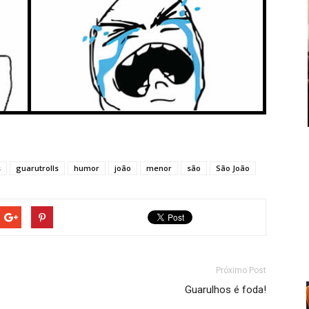
s
guarutrolls
humor
joão
menor
são
São João
Próximo Post
Guarulhos é foda!