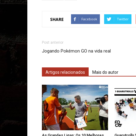
SHARE
Facebook
Twitter
Post anterior
Jogando Pokémon GO na vida real
Artigos relacionados
Mais do autor
As Grandes Ligas: Os 10 Melhores
Guarutrolls