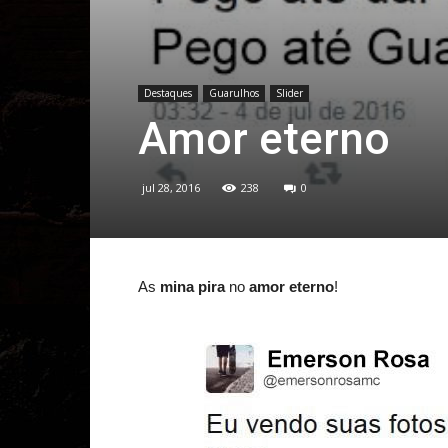
Destaques
Guarulhos
Slider
Amor eterno
jul 28, 2016
238
0
As
mina pira
no
amor eterno
!