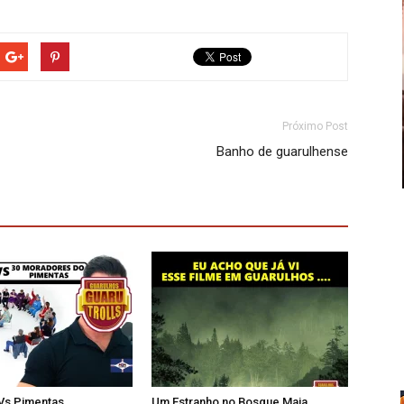
Próximo Post
Banho de guarulhense
 Vs Pimentas
Um Estranho no Bosque Maia