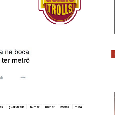
os
guarutrolls
humor
menor
metro
mina