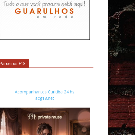
Parceiros +18
Acompanhantes Curitiba 24 hs
acg18.net