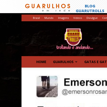
Brasil
Mundo
Imagens
Videos
Divulgue
Con
GuaruTrolls
HOME
GUARULHOS
GATAS E GA