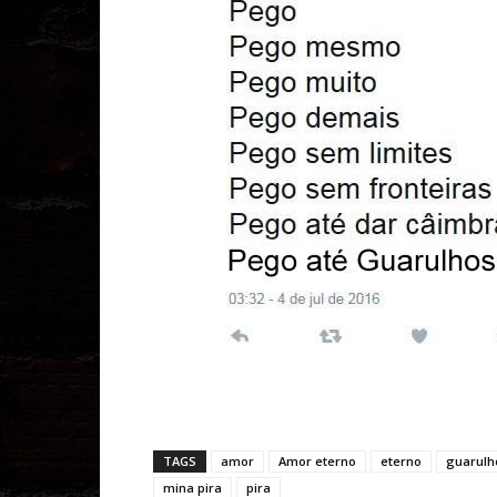
TAGS
amor
Amor eterno
eterno
guarulh
mina pira
pira