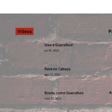
Vídeos
P
Isso é Guarulhos!
jul 30, 2023
Rave no Cabuçu
ago 21, 2022
A
Bonita como Guarulhos
mar 22, 2022