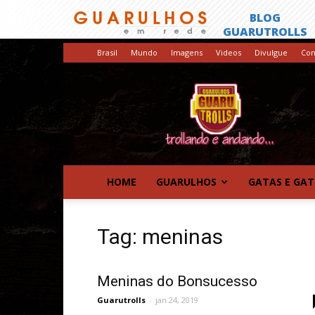
Brasil
Mundo
Imagens
Videos
Divulgue
Con
GuaruTrolls
HOME
GUARULHOS
GATAS E GA
Tag: meninas
Meninas do Bonsucesso
Guarutrolls
-
jan 24, 2019