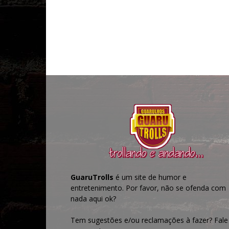
GuaruTrolls
é um site de humor e
entretenimento. Por favor, não se ofenda com
nada aqui ok?
Tem sugestões e/ou reclamações à fazer? Fale