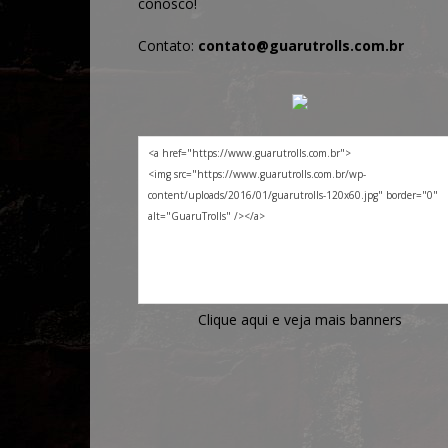
conosco!
Contato:
contato@guarutrolls.com.br
Clique aqui e veja mais banners