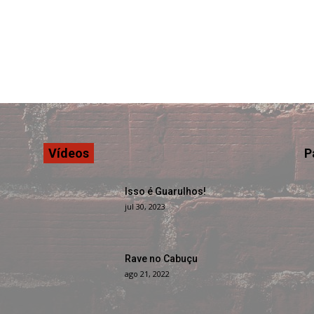
Vídeos
P
Isso é Guarulhos!
jul 30, 2023
Rave no Cabuçu
ago 21, 2022