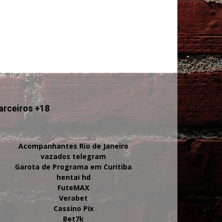
arceiros +18
Acompanhantes Rio de Janeiro
vazados telegram
Garota de Programa em Curitiba
hentai hd
FuteMAX
Verabet
Cassino Pix
Bet7k