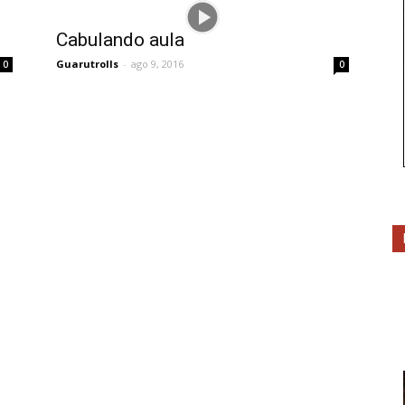
Cabulando aula
Guarutrolls
-
ago 9, 2016
0
0