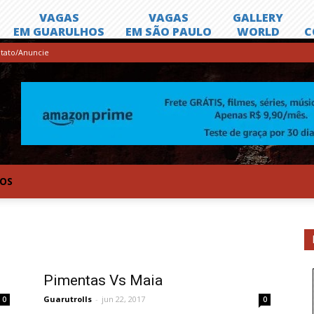
tato/Anuncie
TOS
Pimentas Vs Maia
Guarutrolls
-
jun 22, 2017
0
0