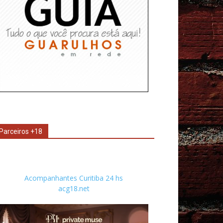
Parceiros +18
Acompanhantes Curitiba 24 hs
acg18.net