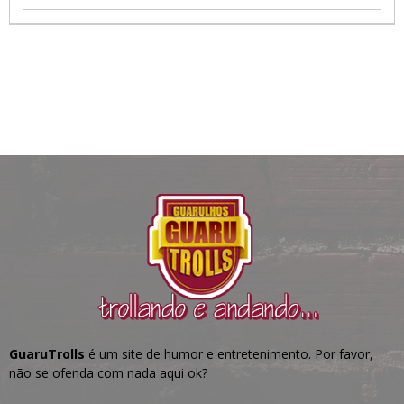
GuaruTrolls
é um site de humor e entretenimento. Por favor,
não se ofenda com nada aqui ok?