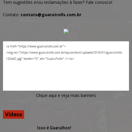
Tem sugestões e/ou reclamações à fazer? Fale conosco!
Contato:
contato@guarutrolls.com.br
Clique aqui e veja mais banners
Vídeos
Isso é Guarulhos!