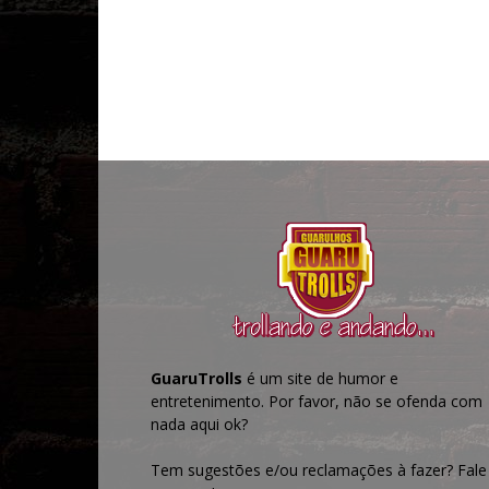
GuaruTrolls
é um site de humor e
entretenimento. Por favor, não se ofenda com
nada aqui ok?
Tem sugestões e/ou reclamações à fazer? Fale