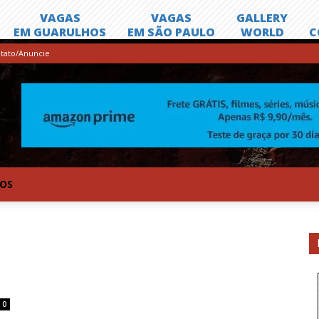
tato/Anuncie
TOS
0