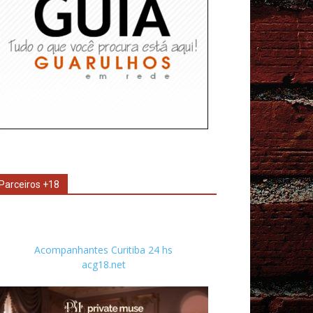
Parceiros +18
Acompanhantes Curitiba 24 hs
acg18.net