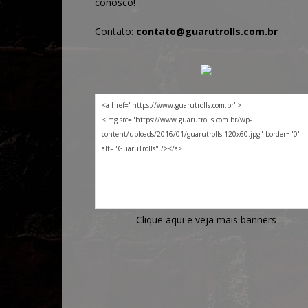
conosco!
Contato:
contato@guarutrolls.com.br
Clique aqui e veja mais banners