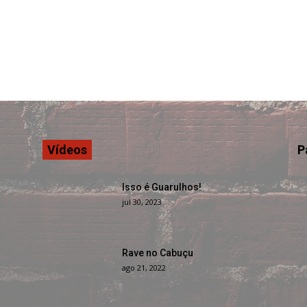
Vídeos
P
Isso é Guarulhos!
jul 30, 2023
Rave no Cabuçu
ago 21, 2022