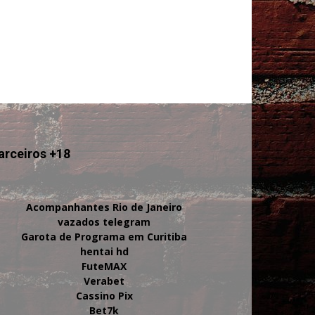
arceiros +18
Acompanhantes Rio de Janeiro
vazados telegram
Garota de Programa em Curitiba
hentai hd
FuteMAX
Verabet
Cassino Pix
Bet7k