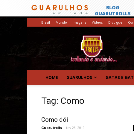
Brasil
Mundo
Imagens
Videos
Divulgue
Con
GuaruTrolls
HOME
GUARULHOS
GATAS E GA
Tag: Como
Como dói
Guarutrolls
-
fev 28, 2019