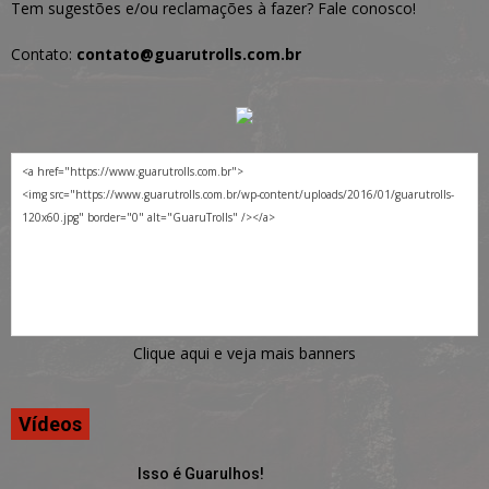
Tem sugestões e/ou reclamações à fazer? Fale conosco!
Contato:
contato@guarutrolls.com.br
Clique aqui e veja mais banners
Vídeos
Isso é Guarulhos!