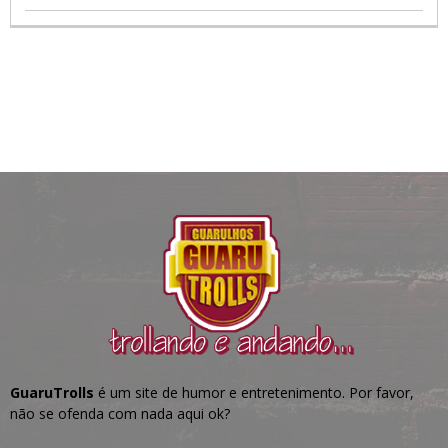
GuaruTrolls
é um site de humor e entretenimento. Por favor,
não se ofenda com nada aqui ok?