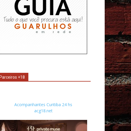
Parceiros +18
Acompanhantes Curitiba 24 hs
acg18.net