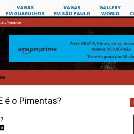
tato/Anuncie
TOS
 é o Pimentas?
?
0