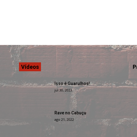
Vídeos
P
Isso é Guarulhos!
jul 30, 2023
Rave no Cabuçu
ago 21, 2022