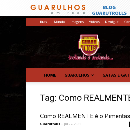
Brasil
Mundo
Imagens
Videos
Divulgue
Con
GuaruTrolls
HOME
GUARULHOS
GATAS E GA
Tag: Como REALMENTE
Como REALMENTE é o Pimentas
Guarutrolls
-
jul 27, 2021