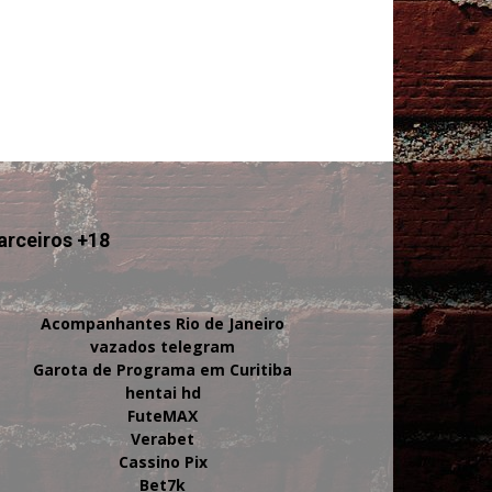
arceiros +18
Acompanhantes Rio de Janeiro
vazados telegram
Garota de Programa em Curitiba
hentai hd
FuteMAX
Verabet
Cassino Pix
Bet7k