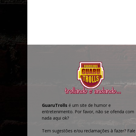
GuaruTrolls
é um site de humor e
entretenimento. Por favor, não se ofenda com
nada aqui ok?
Tem sugestões e/ou reclamações à fazer? Fale