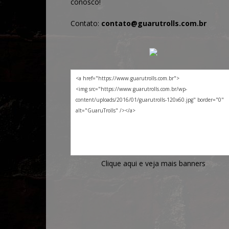
conosco!
Contato:
contato@guarutrolls.com.br
Clique aqui e veja mais banners