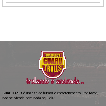
GuaruTrolls
é um site de humor e entretenimento. Por favor,
não se ofenda com nada aqui ok?