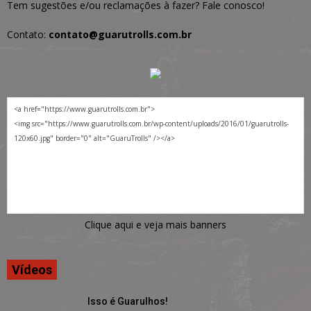
Tem sugestões e/ou reclamações à fazer? Fale conosco!
Contato:
contato@guarutrolls.com.br
Clique aqui e veja mais banners
Vídeos
Isso é Guarulhos!