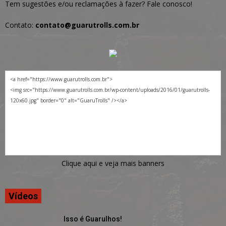
Tem sugestões e/ou reclamações à fazer? Fale conosco!
Contato:
contato@guarutrolls.com.br
Clique aqui e veja mais banners
Vídeos
Isso é Guarulhos!