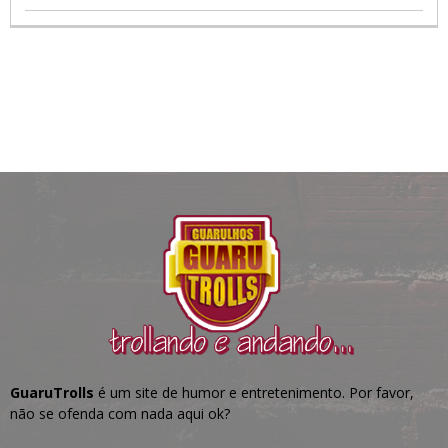
GuaruTrolls
é um site de humor e entretenimento. Por favor,
não se ofenda com nada aqui ok?