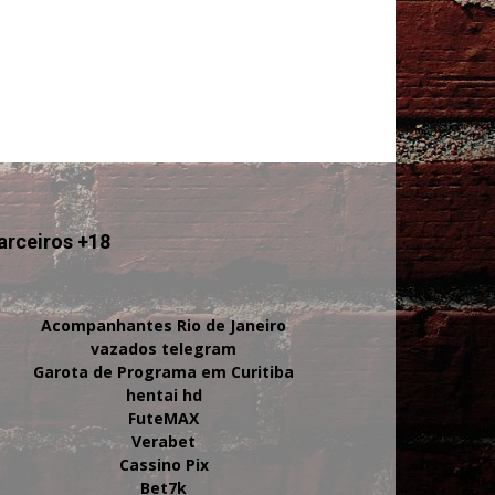
arceiros +18
Acompanhantes Rio de Janeiro
vazados telegram
Garota de Programa em Curitiba
hentai hd
FuteMAX
Verabet
Cassino Pix
Bet7k