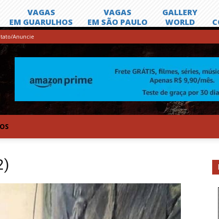
tato/Anuncie
TOS
2)