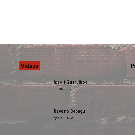
Vídeos
P
Isso é Guarulhos!
jul 30, 2023
Rave no Cabuçu
ago 21, 2022