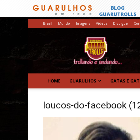
Brasil
Mundo
Imagens
Videos
Divulgue
Con
GuaruTrolls
HOME
GUARULHOS
GATAS E GA
loucos-do-facebook (1