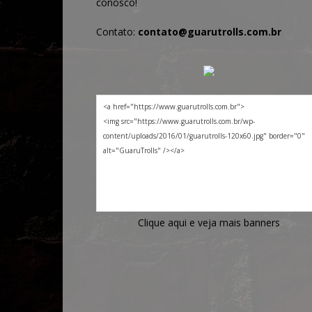
conosco!
Contato:
contato@guarutrolls.com.br
Clique aqui e veja mais banners