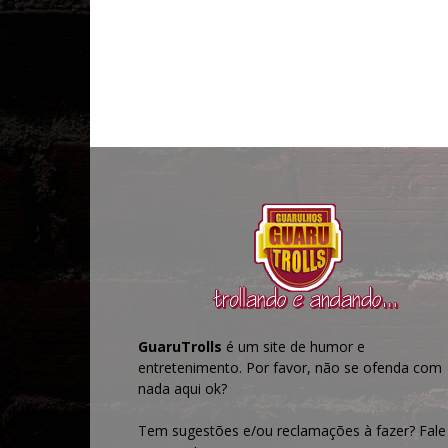
GuaruTrolls
é um site de humor e
entretenimento. Por favor, não se ofenda com
nada aqui ok?
Tem sugestões e/ou reclamações à fazer? Fale