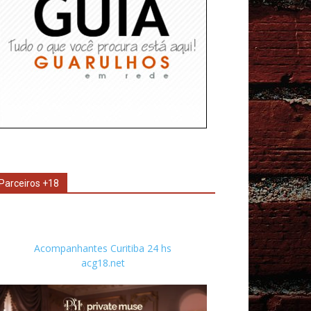
Parceiros +18
Acompanhantes Curitiba 24 hs
acg18.net