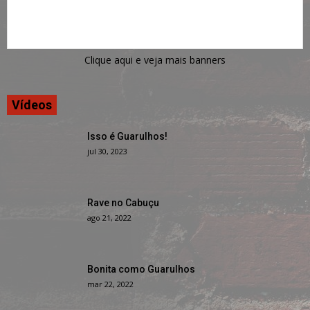
Clique aqui e veja mais banners
Vídeos
Isso é Guarulhos!
jul 30, 2023
Rave no Cabuçu
ago 21, 2022
Bonita como Guarulhos
mar 22, 2022