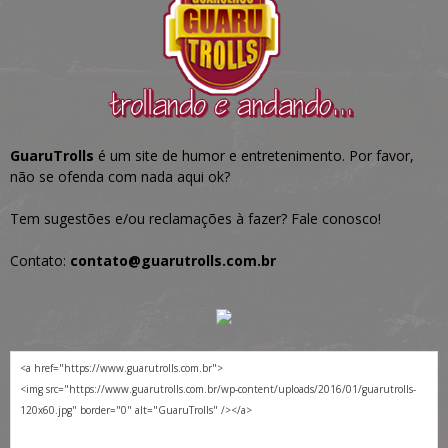
GuaruTrolls
é um site de humor e entretenimento. Por favor,
não se ofenda com nada aqui ok?
Tem sugestões e/ou reclamações à fazer? Fale conosco!
Contato:
contato@guarutrolls.com.br