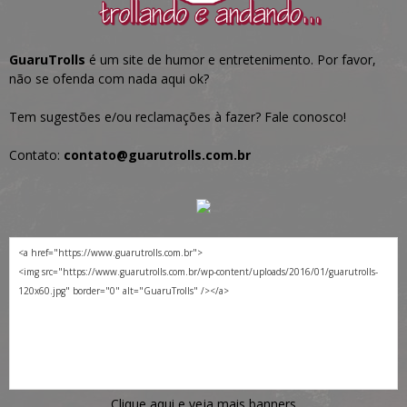
GuaruTrolls
é um site de humor e entretenimento. Por favor,
não se ofenda com nada aqui ok?
Tem sugestões e/ou reclamações à fazer? Fale conosco!
Contato:
contato@guarutrolls.com.br
Clique aqui e veja mais banners